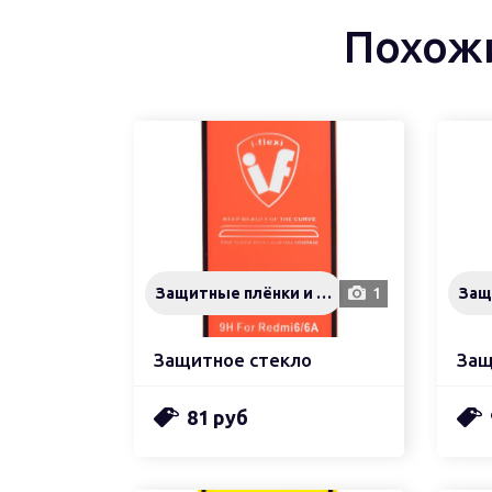
Похож
Защитные плёнки и стёкла
1
Защитное стекло
Защ
81 руб