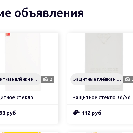
ие объявления
Защитные плёнки и стёкла
2
Защитные плёнки и стёкла
итное стекло
Защитное стекло 3d/5d
93 руб
112 руб