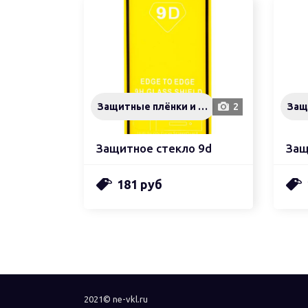
Защитные плёнки и стёкла
2
Защитное стекло 9d
Защ
181 руб
2021© ne-vkl.ru