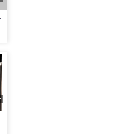
eb-425161lu)
2