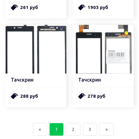
261 руб
1903 руб
Тачскрин
Тачскрин
288 руб
278 руб
«
1
2
3
»