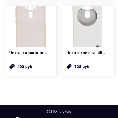
Чехол силиконовый nillkin ultra thin nature tpu
Чехол-книжка nillkin qin series
403 руб
725 руб
2021© ne-vkl.ru