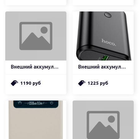
Внешний аккумулятор hoco j71 borealis power bank кабель type-c, 2.0а (10000mah), белый
Внешний аккумулятор hoco q3 mayflower быстрая зарядка qc3.0, pd20, usb-a 18w (10000mah), черный
1190 руб
1225 руб