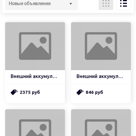
Новые объявления
Внешний аккумулятор borofone bj11a rider power bank быстрая зарядка 22,5w (40000mah), черный (мятая упаковка)
Внешний аккумулятор hoco j55 neoteric, 2.0a (10000mah), белый
2375 руб
846 руб