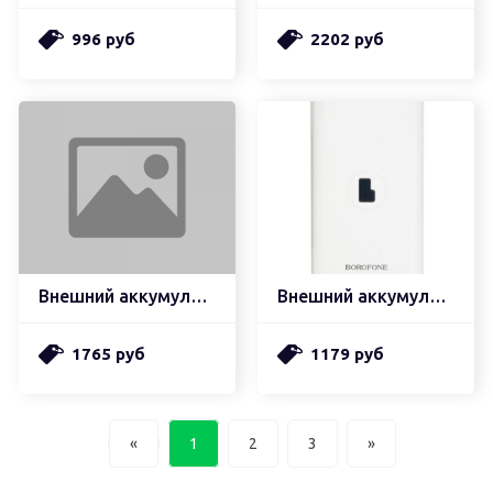
996 руб
2202 руб
Внешний аккумулятор hoco q1 kraft быстрая зарядка qc3.0, pd20, usb-a 22,5w (10000mah), черный
Внешний аккумулятор borofone bt31 winner беспроводная зарядка 5w power bank (10000mah), белый
1765 руб
1179 руб
«
1
2
3
»