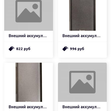
Внешний аккумулятор hoco j41 treasure mobile (10000mah), белый (мятая упаковка)
Внешний аккумулятор hoco j68 resourceful 5v, 2.0a, 10000mah, черный
822 руб
996 руб
Внешний аккумулятор hoco j68 resourceful 5v, 2.0a, 10000mah, серый
Внешний аккумулятор borofone bj11 rider power bank быстрая зарядка (30000mah), белый