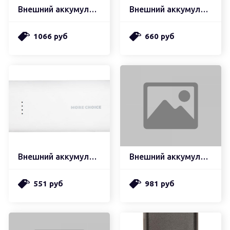
Внешний аккумулятор hoco q2 galax быстрая зарядка qc3.0, pd20, usb-a 22,5w (10000mah), черный (мятая упаковка)
Внешний аккумулятор hoco j52 new joy mobille, 2.0а (10000mah), черный (поврежденная упаковка)
1066 руб
660 руб
Внешний аккумулятор more choice pв11-05 freedom, 1.0а, 5200mah, белый
Внешний аккумулятор borofone bj7 prospect wireless fast беспроводная быстрая зарядка (10000mah), черный (мятая упаковка)
551 руб
981 руб