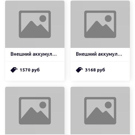
Внешний аккумулятор hoco q2a galax быстрая зарядка qc3.0, pd20, usb-a 22,5w (20000mah), белый (мятая упаковка)
Внешний аккумулятор borofone bj11a rider power bank быстрая зарядка 22,5w (40000mah), черный
1570 руб
3168 руб