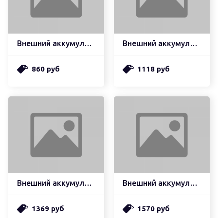
Внешний аккумулятор hoco j71 borealis power bank кабель lightning, 2.0а (10000mah), белый (мятая упаковка)
Внешний аккумулятор hoco j63 velocity pd+ qc3.0 беспроводная (wireless) зарядка (10000mah), белый (мятая упаковка)
860 руб
1118 руб
Внешний аккумулятор hoco q1 kraft быстрая зарядка qc3.0, pd20, usb-a 22,5w (10000mah), черный (мятая упаковка)
Внешний аккумулятор hoco q2a galax быстрая зарядка qc3.0, pd20, usb-a 22,5w (20000mah), черный (мятая упаковка)
1369 руб
1570 руб